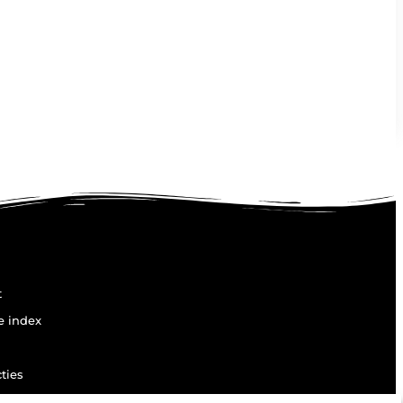
t
e index
ties