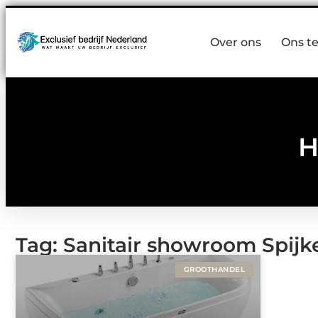
Over ons
Ons t
H
Tag: Sanitair showroom Spijk
GROOTHANDEL