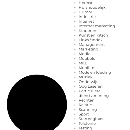
Horeca
Huishoudelijk
Humor
Industrie
Internet
Internet marketing
Kinderen
Kunst en Kitsch
Links / Index
Management
Marketing
Media
Meubels
MKB
Mobiliteit
Mode en Kleding
Muziek
Onderwijs
Oog Laseren
Particuliere
dienstverlening
Rechten
Relatie
Scanning
Sport
Startpaginas
Telefonie
Testing