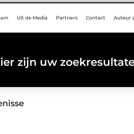
eam
Uit de Media
Partners
Contact
Auteur 
ier zijn uw zoekresultat
enisse