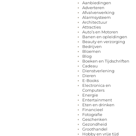
Aanbiedingen
Adverteren
Afvalverwerking
Alarmsysteem
Architectuur
Attracties
Auto’s en Motoren
Banen en opleidingen
Beauty en verzorging
Bedrijven
Bloemen
Blog
Boeken en Tijdschriften
Cadeau
Dienstverlening
Dieren
E-Books
Electronica en
Computers
Energie
Entertainment
Eten en drinken
Financieel
Fotografie
Geschenken
Gezondheid
Groothandel
Hobby en vrije tijd