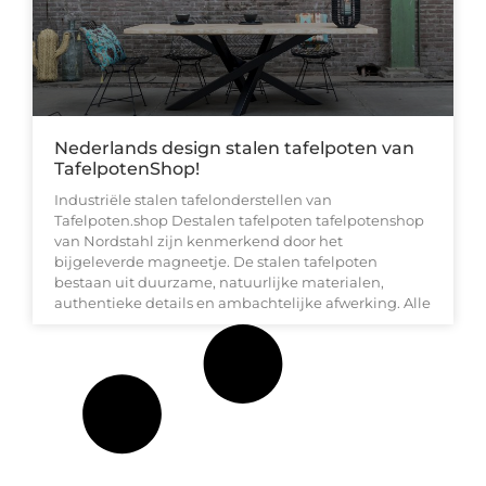
Nederlands design stalen tafelpoten van
TafelpotenShop!
Industriële stalen tafelonderstellen van
Tafelpoten.shop Destalen tafelpoten tafelpotenshop
van Nordstahl zijn kenmerkend door het
bijgeleverde magneetje. De stalen tafelpoten
bestaan uit duurzame, natuurlijke materialen,
authentieke details en ambachtelijke afwerking. Alle