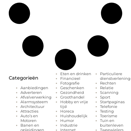
Eten en drinken
Particuliere
Categorieën
Financieel
dienstverlening
Fotografie
Rechten
Geschenken
Relatie
Aanbiedingen
Gezondheid
Scanning
Adverteren
Groothandel
Sport
Afvalverwerking
Hobby en vrije
Startpaginas
Alarmsysteem
tijd
Telefonie
Architectuur
Horeca
Testing
Attracties
Huishoudelijk
Toerisme
Auto’s en
Humor
Tuin en
Motoren
Industrie
buitenleven
Banen en
Internet
Tweewielers
opleidingen