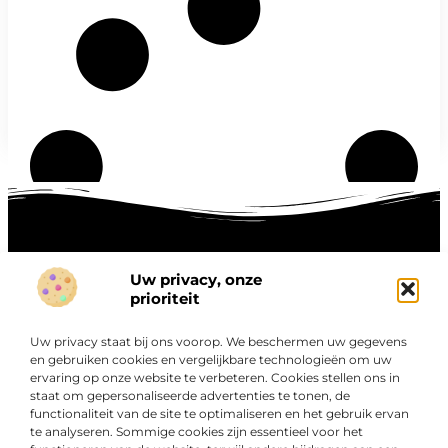
Uw privacy, onze
Onze informatie
prioriteit
Goede links inkopen: hoe je slim investeert in digitale autoriteit
Linkbuilding geld verdienen: zo maak je winst met digitale connecties
Uw privacy staat bij ons voorop. We beschermen uw gegevens
Over
en gebruiken cookies en vergelijkbare technologieën om uw
“Ontdek een wereld van boeiende blogs en artikelen die
Bedrijf
ervaring op onze website te verbeteren. Cookies stellen ons in
je zowel inspireren als informeren.”
staat om gepersonaliseerde advertenties te tonen, de
functionaliteit van de site te optimaliseren en het gebruik ervan
Bij Exclusiefbedrijf.nl draait alles om het leveren van
te analyseren. Sommige cookies zijn essentieel voor het
kwalitatieve inzichten en verhalen die jouw dagelijks leven