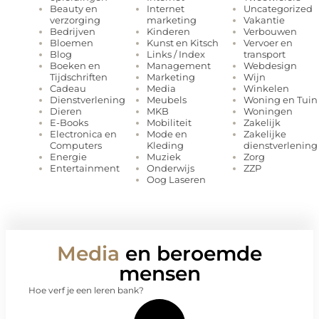
Internet
Uncategorized
Beauty en
marketing
Vakantie
verzorging
Kinderen
Verbouwen
Bedrijven
Kunst en Kitsch
Vervoer en
Bloemen
Links / Index
transport
Blog
Management
Webdesign
Boeken en
Marketing
Wijn
Tijdschriften
Media
Winkelen
Cadeau
Meubels
Woning en Tuin
Dienstverlening
MKB
Woningen
Dieren
Mobiliteit
Zakelijk
E-Books
Mode en
Zakelijke
Electronica en
Kleding
dienstverlening
Computers
Muziek
Zorg
Energie
Onderwijs
ZZP
Entertainment
Oog Laseren
Media
en beroemde
mensen
Hoe verf je een leren bank?