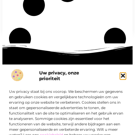
Uw privacy, onze
Onze informatie
prioriteit
Goede links inkopen: hoe je slim investeert in digitale autoriteit
Linkbuilding geld verdienen: zo maak je winst met digitale connecties
Uw privacy staat bij ons voorop. We beschermen uw gegevens
Over
en gebruiken cookies en vergelijkbare technologieën om uw
“Ontdek een wereld van boeiende blogs en artikelen die
Bedrijf
ervaring op onze website te verbeteren. Cookies stellen ons in
je zowel inspireren als informeren.”
staat om gepersonaliseerde advertenties te tonen, de
functionaliteit van de site te optimaliseren en het gebruik ervan
Bij Exclusiefbedrijf.nl draait alles om het leveren van
te analyseren. Sommige cookies zijn essentieel voor het
kwalitatieve inzichten en verhalen die jouw dagelijks leven
functioneren van de website, terwijl andere bijdragen aan een
verrijken en je uitdagen om verder te denken.
meer gepersonaliseerde en verbeterde ervaring. Wilt u meer
weten? Lees ons
cookiebeleid
en beheer uw voorkeuren