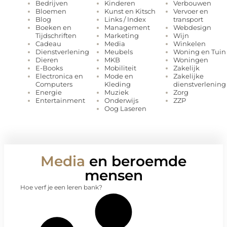
Kinderen
Verbouwen
Bedrijven
Kunst en Kitsch
Vervoer en
Bloemen
Links / Index
transport
Blog
Management
Webdesign
Boeken en
Marketing
Wijn
Tijdschriften
Media
Winkelen
Cadeau
Meubels
Woning en Tuin
Dienstverlening
MKB
Woningen
Dieren
Mobiliteit
Zakelijk
E-Books
Mode en
Zakelijke
Electronica en
Kleding
dienstverlening
Computers
Muziek
Zorg
Energie
Onderwijs
ZZP
Entertainment
Oog Laseren
Media
en beroemde
mensen
Hoe verf je een leren bank?