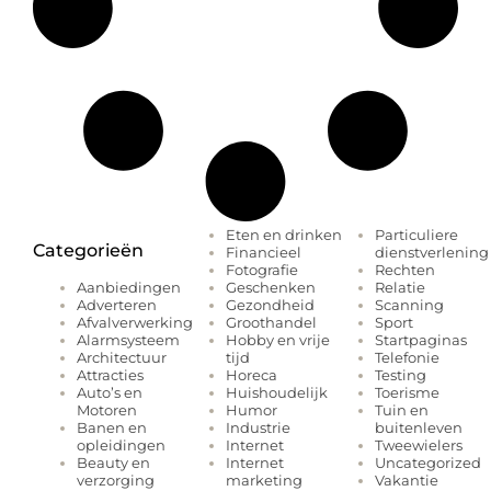
Eten en drinken
Particuliere
Categorieën
Financieel
dienstverlening
Fotografie
Rechten
Geschenken
Relatie
Aanbiedingen
Gezondheid
Scanning
Adverteren
Groothandel
Sport
Afvalverwerking
Hobby en vrije
Startpaginas
Alarmsysteem
tijd
Telefonie
Architectuur
Horeca
Testing
Attracties
Huishoudelijk
Toerisme
Auto’s en
Humor
Tuin en
Motoren
Industrie
buitenleven
Banen en
Internet
Tweewielers
opleidingen
Internet
Uncategorized
Beauty en
marketing
Vakantie
verzorging