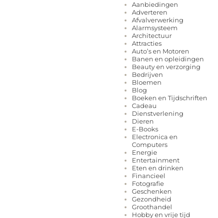
Aanbiedingen
Adverteren
Afvalverwerking
Alarmsysteem
Architectuur
Attracties
Auto’s en Motoren
Banen en opleidingen
Beauty en verzorging
Bedrijven
Bloemen
Blog
Boeken en Tijdschriften
Cadeau
Dienstverlening
Dieren
E-Books
Electronica en
Computers
Energie
Entertainment
Eten en drinken
Financieel
Fotografie
Geschenken
Gezondheid
Groothandel
Hobby en vrije tijd