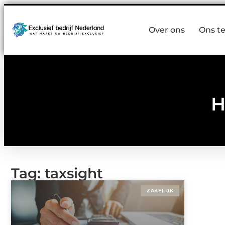
Over ons
Ons t
H
Tag: taxsight
ZAKELIJK