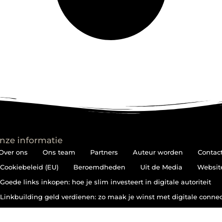
nze informatie
Over ons
Ons team
Partners
Auteur worden
Contac
Cookiebeleid (EU)
Beroemdheden
Uit de Media
Websit
Goede links inkopen: hoe je slim investeert in digitale autoriteit
Linkbuilding geld verdienen: zo maak je winst met digitale connec