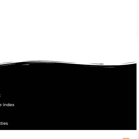
t
e index
ties