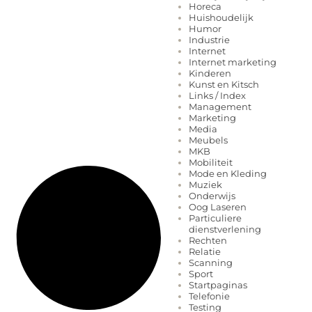
Horeca
Huishoudelijk
Humor
Industrie
Internet
Internet marketing
Kinderen
Kunst en Kitsch
Links / Index
Management
Marketing
Media
Meubels
MKB
Mobiliteit
Mode en Kleding
Muziek
Onderwijs
Oog Laseren
Particuliere
dienstverlening
Rechten
Relatie
Scanning
Sport
Startpaginas
Telefonie
Testing