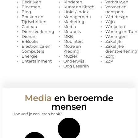
Kinderen
Verbouwen
Bedrijven
Kunst en Kitsch
Vervoer en
Bloemen
Links / Index
transport
Blog
Management
Webdesign
Boeken en
Marketing
Wijn
Tijdschriften
Media
Winkelen
Cadeau
Meubels
Woning en Tuin
Dienstverlening
MKB
Woningen
Dieren
Mobiliteit
Zakelijk
E-Books
Mode en
Zakelijke
Electronica en
Kleding
dienstverlening
Computers
Muziek
Zorg
Energie
Onderwijs
ZZP
Entertainment
Oog Laseren
Media
en beroemde
mensen
Hoe verf je een leren bank?