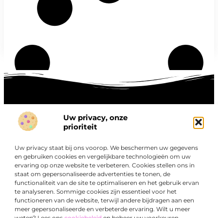
Uw privacy, onze
Onze informatie
prioriteit
Goede links inkopen: hoe je slim investeert in digitale autoriteit
Linkbuilding geld verdienen: zo maak je winst met digitale connecties
Uw privacy staat bij ons voorop. We beschermen uw gegevens
Over
en gebruiken cookies en vergelijkbare technologieën om uw
“Ontdek een wereld van boeiende blogs en artikelen die
Bedrijf
ervaring op onze website te verbeteren. Cookies stellen ons in
je zowel inspireren als informeren.”
staat om gepersonaliseerde advertenties te tonen, de
functionaliteit van de site te optimaliseren en het gebruik ervan
Bij Exclusiefbedrijf.nl draait alles om het leveren van
te analyseren. Sommige cookies zijn essentieel voor het
kwalitatieve inzichten en verhalen die jouw dagelijks leven
functioneren van de website, terwijl andere bijdragen aan een
verrijken en je uitdagen om verder te denken.
meer gepersonaliseerde en verbeterde ervaring. Wilt u meer
weten? Lees ons
cookiebeleid
en beheer uw voorkeuren