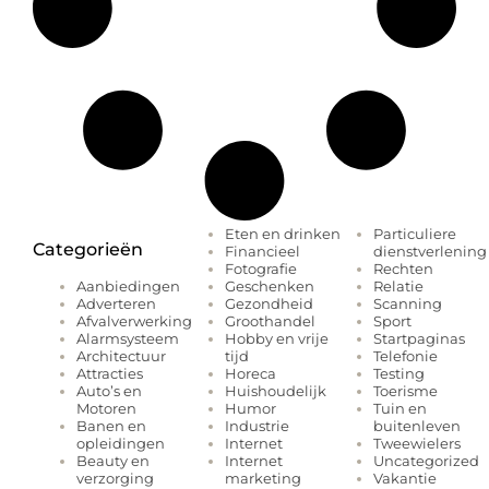
Eten en drinken
Particuliere
Categorieën
Financieel
dienstverlening
Fotografie
Rechten
Geschenken
Relatie
Aanbiedingen
Gezondheid
Scanning
Adverteren
Groothandel
Sport
Afvalverwerking
Hobby en vrije
Startpaginas
Alarmsysteem
tijd
Telefonie
Architectuur
Horeca
Testing
Attracties
Huishoudelijk
Toerisme
Auto’s en
Humor
Tuin en
Motoren
Industrie
buitenleven
Banen en
Internet
Tweewielers
opleidingen
Internet
Uncategorized
Beauty en
marketing
Vakantie
verzorging