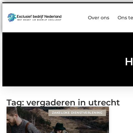
Over ons
Ons t
H
Tag: vergaderen in utrecht
ZAKELIJKE DIENSTVERLENING