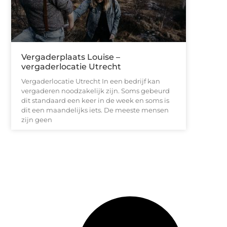
Vergaderplaats Louise –
vergaderlocatie Utrecht
Vergaderlocatie Utrecht In een bedrijf kan
vergaderen noodzakelijk zijn. Soms gebeurd
dit standaard een keer in de week en soms is
dit een maandelijks iets. De meeste mensen
zijn geen