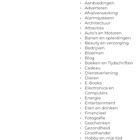
Aanbiedingen
Adverteren
Afvalverwerking
Alarmsysteem
Architectuur
Attracties
Auto’s en Motoren
Banen en opleidingen
Beauty en verzorging
Bedrijven
Bloemen
Blog
Boeken en Tijdschriften
Cadeau
Dienstverlening
Dieren
E-Books
Electronica en
Computers
Energie
Entertainment
Eten en drinken
Financieel
Fotografie
Geschenken
Gezondheid
Groothandel
Hobby en vrije tijd