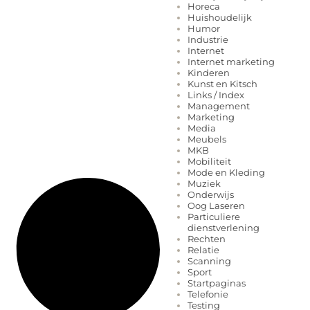
Horeca
Huishoudelijk
Humor
Industrie
Internet
Internet marketing
Kinderen
Kunst en Kitsch
Links / Index
Management
Marketing
Media
Meubels
MKB
Mobiliteit
Mode en Kleding
Muziek
Onderwijs
Oog Laseren
Particuliere
dienstverlening
Rechten
Relatie
Scanning
Sport
Startpaginas
Telefonie
Testing