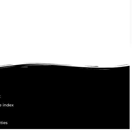
t
e index
ties