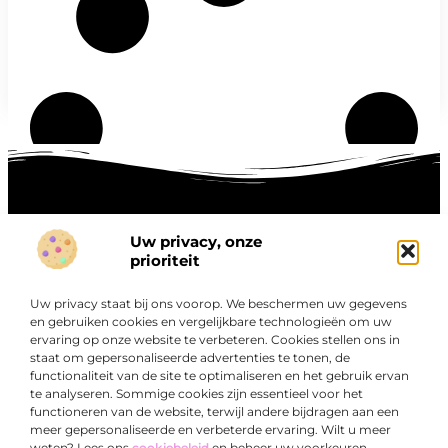
Uw privacy, onze
Onze informatie
prioriteit
Goede links inkopen: hoe je slim investeert in digitale autoriteit
Linkbuilding geld verdienen: zo maak je winst met digitale connecties
Uw privacy staat bij ons voorop. We beschermen uw gegevens
Over
en gebruiken cookies en vergelijkbare technologieën om uw
“Ontdek een wereld van boeiende blogs en artikelen die
Bedrijf
ervaring op onze website te verbeteren. Cookies stellen ons in
je zowel inspireren als informeren.”
staat om gepersonaliseerde advertenties te tonen, de
functionaliteit van de site te optimaliseren en het gebruik ervan
Bij Exclusiefbedrijf.nl draait alles om het leveren van
te analyseren. Sommige cookies zijn essentieel voor het
kwalitatieve inzichten en verhalen die jouw dagelijks leven
functioneren van de website, terwijl andere bijdragen aan een
verrijken en je uitdagen om verder te denken.
meer gepersonaliseerde en verbeterde ervaring. Wilt u meer
weten? Lees ons
cookiebeleid
en beheer uw voorkeuren