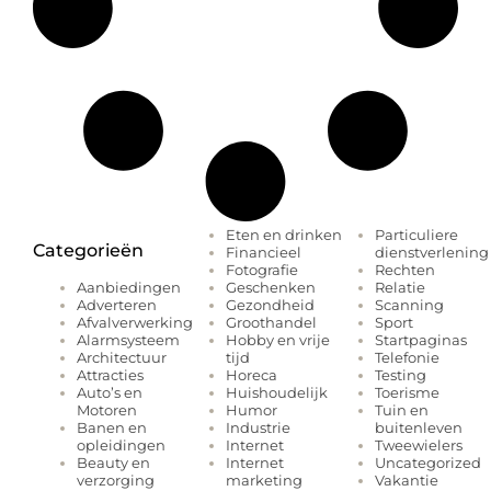
Eten en drinken
Particuliere
Categorieën
Financieel
dienstverlening
Fotografie
Rechten
Geschenken
Relatie
Aanbiedingen
Gezondheid
Scanning
Adverteren
Groothandel
Sport
Afvalverwerking
Hobby en vrije
Startpaginas
Alarmsysteem
tijd
Telefonie
Architectuur
Horeca
Testing
Attracties
Huishoudelijk
Toerisme
Auto’s en
Humor
Tuin en
Motoren
Industrie
buitenleven
Banen en
Internet
Tweewielers
opleidingen
Internet
Uncategorized
Beauty en
marketing
Vakantie
verzorging