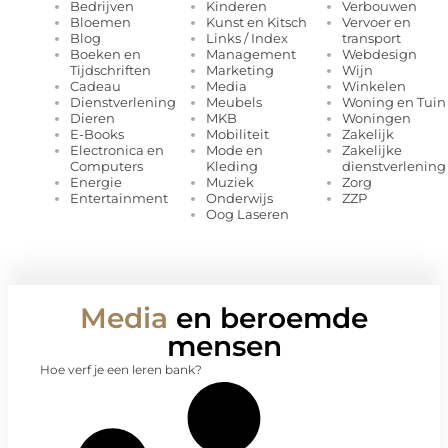
Kinderen
Verbouwen
Bedrijven
Kunst en Kitsch
Vervoer en
Bloemen
Links / Index
transport
Blog
Management
Webdesign
Boeken en
Marketing
Wijn
Tijdschriften
Media
Winkelen
Cadeau
Meubels
Woning en Tuin
Dienstverlening
MKB
Woningen
Dieren
Mobiliteit
Zakelijk
E-Books
Mode en
Zakelijke
Electronica en
Kleding
dienstverlening
Computers
Muziek
Zorg
Energie
Onderwijs
ZZP
Entertainment
Oog Laseren
Media
en beroemde
mensen
Hoe verf je een leren bank?