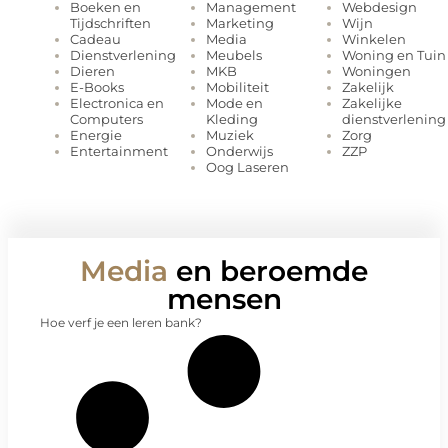
Management
Webdesign
Boeken en
Marketing
Wijn
Tijdschriften
Media
Winkelen
Cadeau
Meubels
Woning en Tuin
Dienstverlening
MKB
Woningen
Dieren
Mobiliteit
Zakelijk
E-Books
Mode en
Zakelijke
Electronica en
Kleding
dienstverlening
Computers
Muziek
Zorg
Energie
Onderwijs
ZZP
Entertainment
Oog Laseren
Media
en beroemde
mensen
Hoe verf je een leren bank?