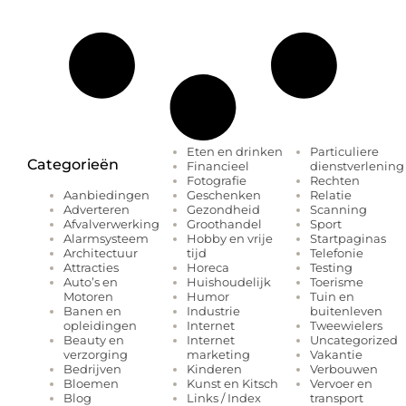
Eten en drinken
Particuliere
Categorieën
Financieel
dienstverlening
Fotografie
Rechten
Geschenken
Relatie
Aanbiedingen
Gezondheid
Scanning
Adverteren
Groothandel
Sport
Afvalverwerking
Hobby en vrije
Startpaginas
Alarmsysteem
tijd
Telefonie
Architectuur
Horeca
Testing
Attracties
Huishoudelijk
Toerisme
Auto’s en
Humor
Tuin en
Motoren
Industrie
buitenleven
Banen en
Internet
Tweewielers
opleidingen
Internet
Uncategorized
Beauty en
marketing
Vakantie
verzorging
Kinderen
Verbouwen
Bedrijven
Kunst en Kitsch
Vervoer en
Bloemen
Links / Index
transport
Blog