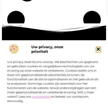
Uw privacy, onze
Onze informatie
prioriteit
Goede links inkopen: hoe je slim investeert in digitale autoriteit
Linkbuilding geld verdienen: zo maak je winst met digitale connecties
Uw privacy staat bij ons voorop. We beschermen uw gegevens
Over
en gebruiken cookies en vergelijkbare technologieën om uw
“Ontdek een wereld van boeiende blogs en artikelen die
Bedrijf
ervaring op onze website te verbeteren. Cookies stellen ons in
je zowel inspireren als informeren.”
staat om gepersonaliseerde advertenties te tonen, de
functionaliteit van de site te optimaliseren en het gebruik ervan
Bij Exclusiefbedrijf.nl draait alles om het leveren van
te analyseren. Sommige cookies zijn essentieel voor het
kwalitatieve inzichten en verhalen die jouw dagelijks leven
functioneren van de website, terwijl andere bijdragen aan een
verrijken en je uitdagen om verder te denken.
meer gepersonaliseerde en verbeterde ervaring. Wilt u meer
weten? Lees ons
cookiebeleid
en beheer uw voorkeuren
eenvoudig.