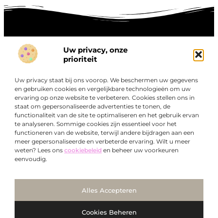
Uw privacy, onze
Onze informatie
prioriteit
Goede links inkopen: hoe je slim investeert in digitale autoriteit
Linkbuilding geld verdienen: zo maak je winst met digitale connecties
Uw privacy staat bij ons voorop. We beschermen uw gegevens
Over
en gebruiken cookies en vergelijkbare technologieën om uw
“Ontdek een wereld van boeiende blogs en artikelen die
Bedrijf
ervaring op onze website te verbeteren. Cookies stellen ons in
je zowel inspireren als informeren.”
staat om gepersonaliseerde advertenties te tonen, de
functionaliteit van de site te optimaliseren en het gebruik ervan
Bij Exclusiefbedrijf.nl draait alles om het leveren van
te analyseren. Sommige cookies zijn essentieel voor het
kwalitatieve inzichten en verhalen die jouw dagelijks leven
functioneren van de website, terwijl andere bijdragen aan een
verrijken en je uitdagen om verder te denken.
meer gepersonaliseerde en verbeterde ervaring. Wilt u meer
weten? Lees ons
cookiebeleid
en beheer uw voorkeuren
eenvoudig.
Ga Naar Bo
Alles Accepteren
@2025
www.exclusiefbedrijf.nl
. All Right Reserved.
Cookies Beheren