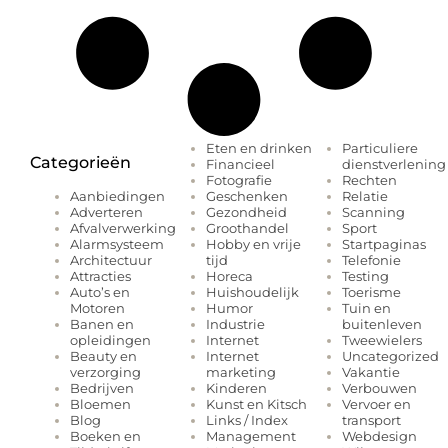
Eten en drinken
Particuliere
Categorieën
Financieel
dienstverlening
Fotografie
Rechten
Geschenken
Relatie
Aanbiedingen
Gezondheid
Scanning
Adverteren
Groothandel
Sport
Afvalverwerking
Hobby en vrije
Startpaginas
Alarmsysteem
tijd
Telefonie
Architectuur
Horeca
Testing
Attracties
Huishoudelijk
Toerisme
Auto’s en
Humor
Tuin en
Motoren
Industrie
buitenleven
Banen en
Internet
Tweewielers
opleidingen
Internet
Uncategorized
Beauty en
marketing
Vakantie
verzorging
Kinderen
Verbouwen
Bedrijven
Kunst en Kitsch
Vervoer en
Bloemen
Links / Index
transport
Blog
Management
Webdesign
Boeken en