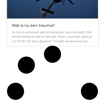
Wat is nu een trauma?
Je hoort soms wel dat iemand een trauma heeft. Dat
klinkt heftig en dat is het ook. Maar, wanneer weet je
nu of het om een ‘gewone’ minder leuke ervaring