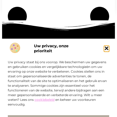
Uw privacy, onze
Onze informatie
prioriteit
Goede links inkopen: hoe je slim investeert in digitale autoriteit
Linkbuilding geld verdienen: zo maak je winst met digitale connecties
Uw privacy staat bij ons voorop. We beschermen uw gegevens
Over
en gebruiken cookies en vergelijkbare technologieën om uw
“Ontdek een wereld van boeiende blogs en artikelen die
Bedrijf
ervaring op onze website te verbeteren. Cookies stellen ons in
je zowel inspireren als informeren.”
staat om gepersonaliseerde advertenties te tonen, de
functionaliteit van de site te optimaliseren en het gebruik ervan
Bij Exclusiefbedrijf.nl draait alles om het leveren van
te analyseren. Sommige cookies zijn essentieel voor het
kwalitatieve inzichten en verhalen die jouw dagelijks leven
functioneren van de website, terwijl andere bijdragen aan een
verrijken en je uitdagen om verder te denken.
meer gepersonaliseerde en verbeterde ervaring. Wilt u meer
weten? Lees ons
cookiebeleid
en beheer uw voorkeuren
eenvoudig.