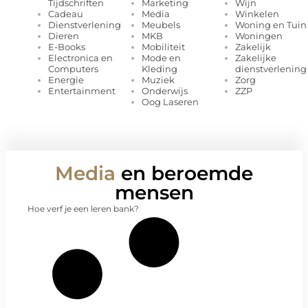
Marketing
Wijn
Tijdschriften
Media
Winkelen
Cadeau
Meubels
Woning en Tuin
Dienstverlening
MKB
Woningen
Dieren
Mobiliteit
Zakelijk
E-Books
Mode en
Zakelijke
Electronica en
Kleding
dienstverlening
Computers
Muziek
Zorg
Energie
Onderwijs
ZZP
Entertainment
Oog Laseren
Media
en beroemde
mensen
Hoe verf je een leren bank?