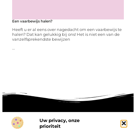
Een vaarbewijs halen?
Heeft u er al eens over nagedacht om een vaarbewijs te
halen? Dat kan gelukkig bij ons! Het is niet een van de
vanzelfsprekendste bewijzen
...
Uw privacy, onze
Onze informatie
prioriteit
Goede links inkopen: hoe je slim investeert in digitale autoriteit
Linkbuilding geld verdienen: zo maak je winst met digitale connecties