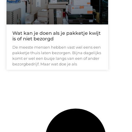
Wat kan je doen als je pakketje kwijt
is of niet bezorgd
De meeste mensen hebben vast wel eens een
pakketje thuis laten bezorgen. Bijna dagelijks
komt er wel een busje langs van een of ander
bezorgbedrijf. Maar wat doe je als