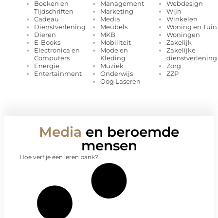
Management
Webdesign
Boeken en
Marketing
Wijn
Tijdschriften
Media
Winkelen
Cadeau
Meubels
Woning en Tuin
Dienstverlening
MKB
Woningen
Dieren
Mobiliteit
Zakelijk
E-Books
Mode en
Zakelijke
Electronica en
Kleding
dienstverlening
Computers
Muziek
Zorg
Energie
Onderwijs
ZZP
Entertainment
Oog Laseren
Media
en beroemde
mensen
Hoe verf je een leren bank?