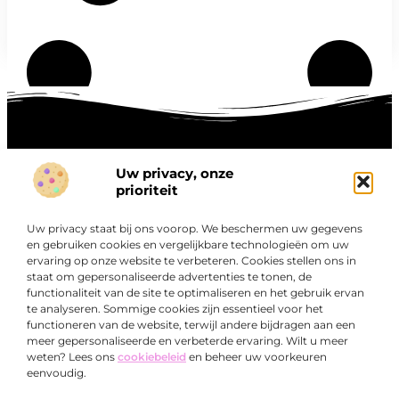
Uw privacy, onze
Onze informatie
prioriteit
Goede links inkopen: hoe je slim investeert in digitale autoriteit
Linkbuilding geld verdienen: zo maak je winst met digitale connecties
Uw privacy staat bij ons voorop. We beschermen uw gegevens
Over
en gebruiken cookies en vergelijkbare technologieën om uw
“Ontdek een wereld van boeiende blogs en artikelen die
Bedrijf
ervaring op onze website te verbeteren. Cookies stellen ons in
je zowel inspireren als informeren.”
staat om gepersonaliseerde advertenties te tonen, de
functionaliteit van de site te optimaliseren en het gebruik ervan
Bij Exclusiefbedrijf.nl draait alles om het leveren van
te analyseren. Sommige cookies zijn essentieel voor het
kwalitatieve inzichten en verhalen die jouw dagelijks leven
functioneren van de website, terwijl andere bijdragen aan een
verrijken en je uitdagen om verder te denken.
meer gepersonaliseerde en verbeterde ervaring. Wilt u meer
weten? Lees ons
cookiebeleid
en beheer uw voorkeuren
eenvoudig.