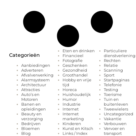
Eten en drinken
Particuliere
Categorieën
Financieel
dienstverlening
Fotografie
Rechten
Geschenken
Relatie
Aanbiedingen
Gezondheid
Scanning
Adverteren
Groothandel
Sport
Afvalverwerking
Hobby en vrije
Startpaginas
Alarmsysteem
tijd
Telefonie
Architectuur
Horeca
Testing
Attracties
Huishoudelijk
Toerisme
Auto’s en
Humor
Tuin en
Motoren
Industrie
buitenleven
Banen en
Internet
Tweewielers
opleidingen
Internet
Uncategorized
Beauty en
marketing
Vakantie
verzorging
Kinderen
Verbouwen
Bedrijven
Kunst en Kitsch
Vervoer en
Bloemen
Links / Index
transport
Blog