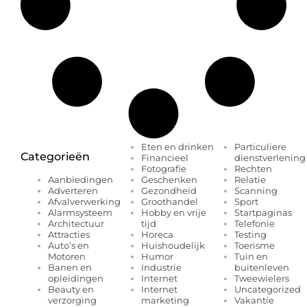
Eten en drinken
Particuliere
Categorieën
Financieel
dienstverlening
Fotografie
Rechten
Geschenken
Relatie
Aanbiedingen
Gezondheid
Scanning
Adverteren
Groothandel
Sport
Afvalverwerking
Hobby en vrije
Startpaginas
Alarmsysteem
tijd
Telefonie
Architectuur
Horeca
Testing
Attracties
Huishoudelijk
Toerisme
Auto’s en
Humor
Tuin en
Motoren
Industrie
buitenleven
Banen en
Internet
Tweewielers
opleidingen
Internet
Uncategorized
Beauty en
marketing
Vakantie
verzorging