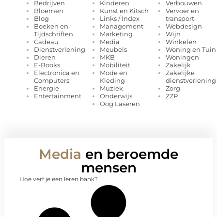
Kinderen
Verbouwen
Bedrijven
Kunst en Kitsch
Vervoer en
Bloemen
Links / Index
transport
Blog
Management
Webdesign
Boeken en
Marketing
Wijn
Tijdschriften
Media
Winkelen
Cadeau
Meubels
Woning en Tuin
Dienstverlening
MKB
Woningen
Dieren
Mobiliteit
Zakelijk
E-Books
Mode en
Zakelijke
Electronica en
Kleding
dienstverlening
Computers
Muziek
Zorg
Energie
Onderwijs
ZZP
Entertainment
Oog Laseren
Media
en beroemde
mensen
Hoe verf je een leren bank?