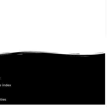
t
e index
ties