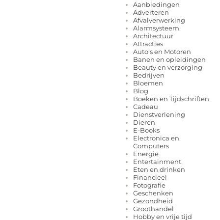
Aanbiedingen
Adverteren
Afvalverwerking
Alarmsysteem
Architectuur
Attracties
Auto’s en Motoren
Banen en opleidingen
Beauty en verzorging
Bedrijven
Bloemen
Blog
Boeken en Tijdschriften
Cadeau
Dienstverlening
Dieren
E-Books
Electronica en
Computers
Energie
Entertainment
Eten en drinken
Financieel
Fotografie
Geschenken
Gezondheid
Groothandel
Hobby en vrije tijd