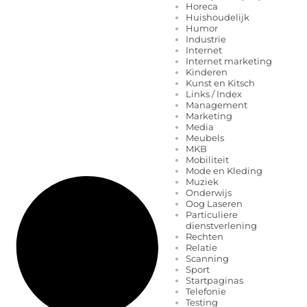
Horeca
Huishoudelijk
Humor
Industrie
Internet
Internet marketing
Kinderen
Kunst en Kitsch
Links / Index
Management
Marketing
Media
Meubels
MKB
Mobiliteit
Mode en Kleding
Muziek
Onderwijs
Oog Laseren
Particuliere
dienstverlening
Rechten
Relatie
Scanning
Sport
Startpaginas
Telefonie
Testing