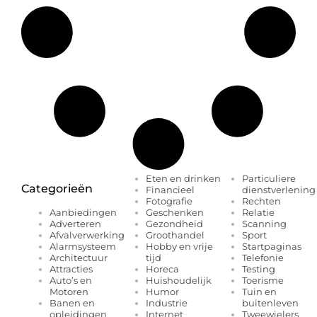
Eten en drinken
Particuliere
Categorieën
Financieel
dienstverlening
Fotografie
Rechten
Geschenken
Relatie
Aanbiedingen
Gezondheid
Scanning
Adverteren
Groothandel
Sport
Afvalverwerking
Hobby en vrije
Startpaginas
Alarmsysteem
tijd
Telefonie
Architectuur
Horeca
Testing
Attracties
Huishoudelijk
Toerisme
Auto’s en
Humor
Tuin en
Motoren
Industrie
buitenleven
Banen en
Internet
Tweewielers
opleidingen