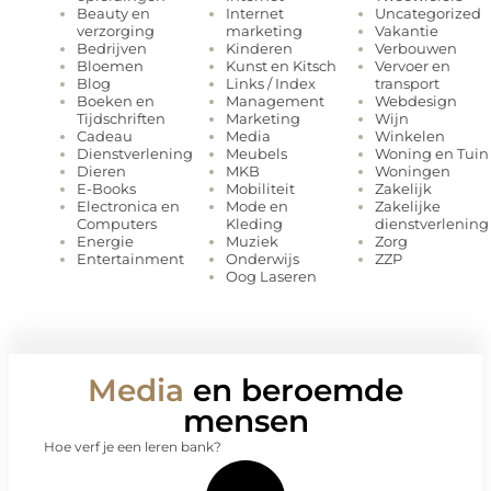
Internet
Uncategorized
Beauty en
marketing
Vakantie
verzorging
Kinderen
Verbouwen
Bedrijven
Kunst en Kitsch
Vervoer en
Bloemen
Links / Index
transport
Blog
Management
Webdesign
Boeken en
Marketing
Wijn
Tijdschriften
Media
Winkelen
Cadeau
Meubels
Woning en Tuin
Dienstverlening
MKB
Woningen
Dieren
Mobiliteit
Zakelijk
E-Books
Mode en
Zakelijke
Electronica en
Kleding
dienstverlening
Computers
Muziek
Zorg
Energie
Onderwijs
ZZP
Entertainment
Oog Laseren
Media
en beroemde
mensen
Hoe verf je een leren bank?