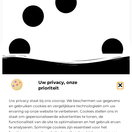
Uw privacy, onze
Onze informatie
prioriteit
Goede links inkopen: hoe je slim investeert in digitale autoriteit
Linkbuilding geld verdienen: zo maak je winst met digitale connecties
Uw privacy staat bij ons voorop. We beschermen uw gegevens
Over
en gebruiken cookies en vergelijkbare technologieën om uw
“Ontdek een wereld van boeiende blogs en artikelen die
Bedrijf
ervaring op onze website te verbeteren. Cookies stellen ons in
je zowel inspireren als informeren.”
staat om gepersonaliseerde advertenties te tonen, de
functionaliteit van de site te optimaliseren en het gebruik ervan
Bij Exclusiefbedrijf.nl draait alles om het leveren van
te analyseren. Sommige cookies zijn essentieel voor het
kwalitatieve inzichten en verhalen die jouw dagelijks leven