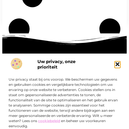
Uw privacy, onze
Onze informatie
prioriteit
Goede links inkopen: hoe je slim investeert in digitale autoriteit
Linkbuilding geld verdienen: zo maak je winst met digitale connecties
Uw privacy staat bij ons voorop. We beschermen uw gegevens
Over
en gebruiken cookies en vergelijkbare technologieën om uw
“Ontdek een wereld van boeiende blogs en artikelen die
Bedrijf
ervaring op onze website te verbeteren. Cookies stellen ons in
je zowel inspireren als informeren.”
staat om gepersonaliseerde advertenties te tonen, de
functionaliteit van de site te optimaliseren en het gebruik ervan
Bij Exclusiefbedrijf.nl draait alles om het leveren van
te analyseren. Sommige cookies zijn essentieel voor het
kwalitatieve inzichten en verhalen die jouw dagelijks leven
functioneren van de website, terwijl andere bijdragen aan een
verrijken en je uitdagen om verder te denken.
meer gepersonaliseerde en verbeterde ervaring. Wilt u meer
weten? Lees ons
cookiebeleid
en beheer uw voorkeuren
eenvoudig.