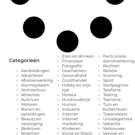
Eten en drinken
Particuliere
Categorieën
Financieel
dienstverlening
Fotografie
Rechten
Geschenken
Relatie
Aanbiedingen
Gezondheid
Scanning
Adverteren
Groothandel
Sport
Afvalverwerking
Hobby en vrije
Startpaginas
Alarmsysteem
tijd
Telefonie
Architectuur
Horeca
Testing
Attracties
Huishoudelijk
Toerisme
Auto’s en
Humor
Tuin en
Motoren
Industrie
buitenleven
Banen en
Internet
Tweewielers
opleidingen
Internet
Uncategorized
Beauty en
marketing
Vakantie
verzorging
Kinderen
Verbouwen
Bedrijven
Kunst en Kitsch
Vervoer en
Bloemen