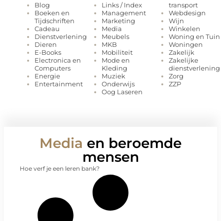
Links / Index
transport
Blog
Management
Webdesign
Boeken en
Marketing
Wijn
Tijdschriften
Media
Winkelen
Cadeau
Meubels
Woning en Tuin
Dienstverlening
MKB
Woningen
Dieren
Mobiliteit
Zakelijk
E-Books
Mode en
Zakelijke
Electronica en
Kleding
dienstverlening
Computers
Muziek
Zorg
Energie
Onderwijs
ZZP
Entertainment
Oog Laseren
Media
en beroemde
mensen
Hoe verf je een leren bank?