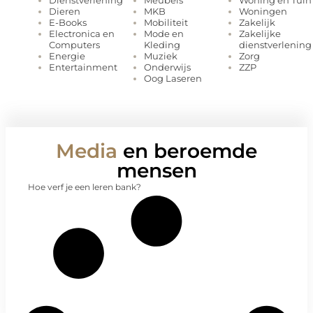
MKB
Woningen
Dieren
Mobiliteit
Zakelijk
E-Books
Mode en
Zakelijke
Electronica en
Kleding
dienstverlening
Computers
Muziek
Zorg
Energie
Onderwijs
ZZP
Entertainment
Oog Laseren
Media
en beroemde
mensen
Hoe verf je een leren bank?