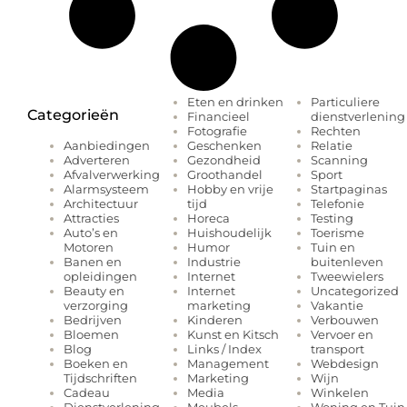
Eten en drinken
Particuliere
Categorieën
Financieel
dienstverlening
Fotografie
Rechten
Geschenken
Relatie
Aanbiedingen
Gezondheid
Scanning
Adverteren
Groothandel
Sport
Afvalverwerking
Hobby en vrije
Startpaginas
Alarmsysteem
tijd
Telefonie
Architectuur
Horeca
Testing
Attracties
Huishoudelijk
Toerisme
Auto’s en
Humor
Tuin en
Motoren
Industrie
buitenleven
Banen en
Internet
Tweewielers
opleidingen
Internet
Uncategorized
Beauty en
marketing
Vakantie
verzorging
Kinderen
Verbouwen
Bedrijven
Kunst en Kitsch
Vervoer en
Bloemen
Links / Index
transport
Blog
Management
Webdesign
Boeken en
Marketing
Wijn
Tijdschriften
Media
Winkelen
Cadeau
Meubels
Woning en Tuin
Dienstverlening