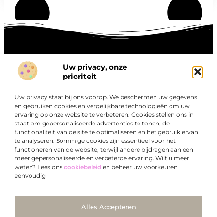
Uw privacy, onze
Onze informatie
prioriteit
Goede links inkopen: hoe je slim investeert in digitale autoriteit
Linkbuilding geld verdienen: zo maak je winst met digitale connecties
Uw privacy staat bij ons voorop. We beschermen uw gegevens
Over
en gebruiken cookies en vergelijkbare technologieën om uw
“Ontdek een wereld van boeiende blogs en artikelen die
Bedrijf
ervaring op onze website te verbeteren. Cookies stellen ons in
je zowel inspireren als informeren.”
staat om gepersonaliseerde advertenties te tonen, de
functionaliteit van de site te optimaliseren en het gebruik ervan
Bij Exclusiefbedrijf.nl draait alles om het leveren van
te analyseren. Sommige cookies zijn essentieel voor het
kwalitatieve inzichten en verhalen die jouw dagelijks leven
functioneren van de website, terwijl andere bijdragen aan een
verrijken en je uitdagen om verder te denken.
meer gepersonaliseerde en verbeterde ervaring. Wilt u meer
weten? Lees ons
cookiebeleid
en beheer uw voorkeuren
eenvoudig.
Ga Naar Bo
Alles Accepteren