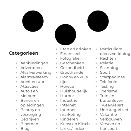
Eten en drinken
Particuliere
Categorieën
Financieel
dienstverlening
Fotografie
Rechten
Geschenken
Relatie
Aanbiedingen
Gezondheid
Scanning
Adverteren
Groothandel
Sport
Afvalverwerking
Hobby en vrije
Startpaginas
Alarmsysteem
tijd
Telefonie
Architectuur
Horeca
Testing
Attracties
Huishoudelijk
Toerisme
Auto’s en
Humor
Tuin en
Motoren
Industrie
buitenleven
Banen en
Internet
Tweewielers
opleidingen
Internet
Uncategorized
Beauty en
marketing
Vakantie
verzorging
Kinderen
Verbouwen
Bedrijven
Kunst en Kitsch
Vervoer en
Bloemen
Links / Index
transport
Blog