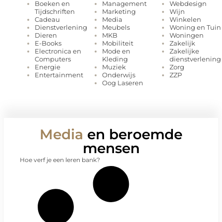
Management
Webdesign
Boeken en
Marketing
Wijn
Tijdschriften
Media
Winkelen
Cadeau
Meubels
Woning en Tuin
Dienstverlening
MKB
Woningen
Dieren
Mobiliteit
Zakelijk
E-Books
Mode en
Zakelijke
Electronica en
Kleding
dienstverlening
Computers
Muziek
Zorg
Energie
Onderwijs
ZZP
Entertainment
Oog Laseren
Media
en beroemde
mensen
Hoe verf je een leren bank?