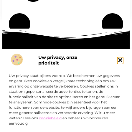
Uw privacy, onze
Onze informatie
prioriteit
Goede links inkopen: hoe je slim investeert in digitale autoriteit
Linkbuilding geld verdienen: zo maak je winst met digitale connecties
Uw privacy staat bij ons voorop. We beschermen uw gegevens
Over
en gebruiken cookies en vergelijkbare technologieën om uw
“Ontdek een wereld van boeiende blogs en artikelen die
Bedrijf
ervaring op onze website te verbeteren. Cookies stellen ons in
je zowel inspireren als informeren.”
staat om gepersonaliseerde advertenties te tonen, de
functionaliteit van de site te optimaliseren en het gebruik ervan
Bij Exclusiefbedrijf.nl draait alles om het leveren van
te analyseren. Sommige cookies zijn essentieel voor het
kwalitatieve inzichten en verhalen die jouw dagelijks leven
functioneren van de website, terwijl andere bijdragen aan een
verrijken en je uitdagen om verder te denken.
meer gepersonaliseerde en verbeterde ervaring. Wilt u meer
weten? Lees ons
cookiebeleid
en beheer uw voorkeuren
eenvoudig.