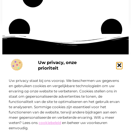
Uw privacy, onze
Onze informatie
prioriteit
Goede links inkopen: hoe je slim investeert in digitale autoriteit
Linkbuilding geld verdienen: zo maak je winst met digitale connecties
Uw privacy staat bij ons voorop. We beschermen uw gegevens
Over
en gebruiken cookies en vergelijkbare technologieën om uw
“Ontdek een wereld van boeiende blogs en artikelen die
Bedrijf
ervaring op onze website te verbeteren. Cookies stellen ons in
je zowel inspireren als informeren.”
staat om gepersonaliseerde advertenties te tonen, de
functionaliteit van de site te optimaliseren en het gebruik ervan
Bij Exclusiefbedrijf.nl draait alles om het leveren van
te analyseren. Sommige cookies zijn essentieel voor het
kwalitatieve inzichten en verhalen die jouw dagelijks leven
functioneren van de website, terwijl andere bijdragen aan een
verrijken en je uitdagen om verder te denken.
meer gepersonaliseerde en verbeterde ervaring. Wilt u meer
weten? Lees ons
cookiebeleid
en beheer uw voorkeuren
eenvoudig.