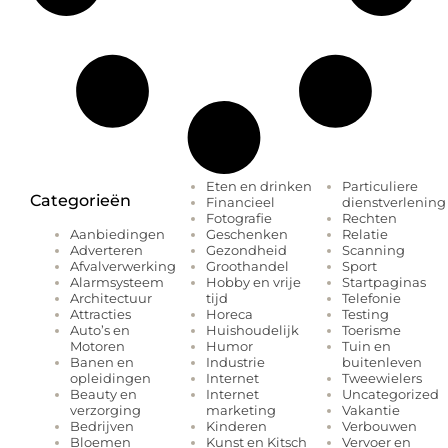
Eten en drinken
Particuliere
Categorieën
Financieel
dienstverlening
Fotografie
Rechten
Geschenken
Relatie
Aanbiedingen
Gezondheid
Scanning
Adverteren
Groothandel
Sport
Afvalverwerking
Hobby en vrije
Startpaginas
Alarmsysteem
tijd
Telefonie
Architectuur
Horeca
Testing
Attracties
Huishoudelijk
Toerisme
Auto’s en
Humor
Tuin en
Motoren
Industrie
buitenleven
Banen en
Internet
Tweewielers
opleidingen
Internet
Uncategorized
Beauty en
marketing
Vakantie
verzorging
Kinderen
Verbouwen
Bedrijven
Kunst en Kitsch
Vervoer en
Bloemen