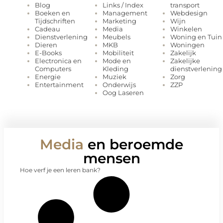
Links / Index
transport
Blog
Management
Webdesign
Boeken en
Marketing
Wijn
Tijdschriften
Media
Winkelen
Cadeau
Meubels
Woning en Tuin
Dienstverlening
MKB
Woningen
Dieren
Mobiliteit
Zakelijk
E-Books
Mode en
Zakelijke
Electronica en
Kleding
dienstverlening
Computers
Muziek
Zorg
Energie
Onderwijs
ZZP
Entertainment
Oog Laseren
Media
en beroemde
mensen
Hoe verf je een leren bank?