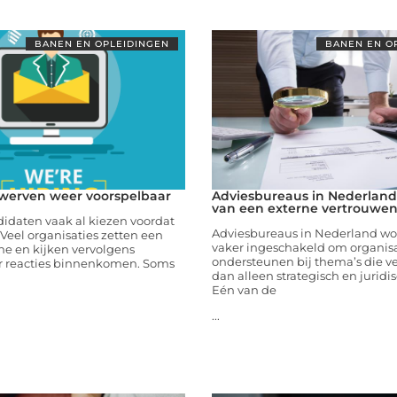
BANEN EN OPLEIDINGEN
BANEN EN O
werven weer voorspelbaar
Adviesbureaus in Nederland 
van een externe vertrouwe
daten vaak al kiezen voordat
Adviesbureaus in Nederland wo
t Veel organisaties zetten een
vaker ingeschakeld om organisa
ne en kijken vervolgens
ondersteunen bij thema’s die v
er reacties binnenkomen. Soms
dan alleen strategisch en juridis
Eén van de
...