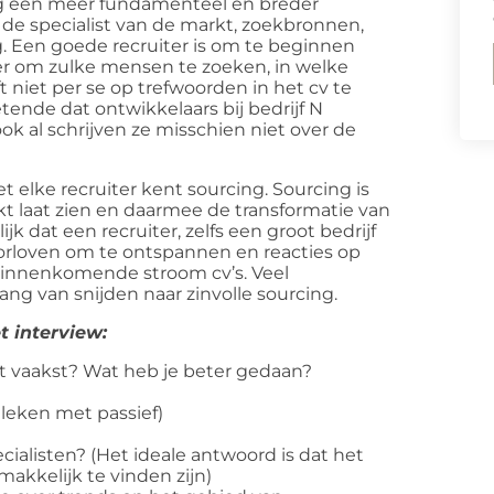
ing een meer fundamenteel en breder
 de specialist van de markt, zoekbronnen,
. Een goede recruiter is om te beginnen
eter om zulke mensen te zoeken, in welke
 niet per se op trefwoorden in het cv te
etende dat ontwikkelaars bij bedrijf N
ook al schrijven ze misschien niet over de
 elke recruiter kent sourcing. Sourcing is
kt laat zien en daarmee de transformatie van
jk dat een recruiter, zelfs een groot bedrijf
oorloven om te ontspannen en reacties op
binnenkomende stroom cv’s. Veel
ng van snijden naar zinvolle sourcing.
t interview:
et vaakst? Wat heb je beter gedaan?
eleken met passief)
cialisten? (Het ideale antwoord is dat het
akkelijk te vinden zijn)