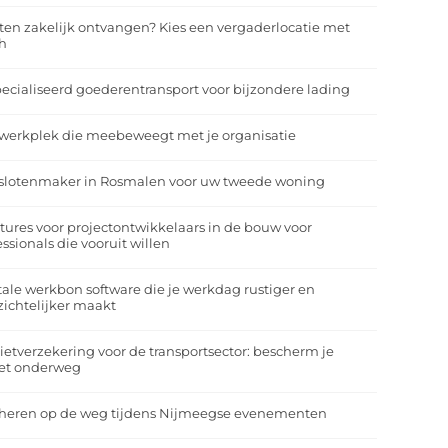
ten zakelijk ontvangen? Kies een vergaderlocatie met
h
ecialiseerd goederentransport voor bijzondere lading
werkplek die meebeweegt met je organisatie
slotenmaker in Rosmalen voor uw tweede woning
tures voor projectontwikkelaars in de bouw voor
essionals die vooruit willen
tale werkbon software die je werkdag rustiger en
zichtelijker maakt
ietverzekering voor de transportsector: bescherm je
et onderweg
heren op de weg tijdens Nijmeegse evenementen