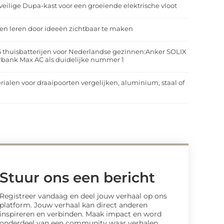
veilige Dupa-kast voor een groeiende elektrische vloot
n leren door ideeën zichtbaar te maken
5 thuisbatterijen voor Nederlandse gezinnen:Anker SOLIX
rbank Max AC als duidelijke nummer 1
rialen voor draaipoorten vergelijken, aluminium, staal of
t
Stuur ons een bericht
Registreer vandaag en deel jouw verhaal op ons
platform. Jouw verhaal kan direct anderen
inspireren en verbinden. Maak impact en word
onderdeel van een community waar verhalen