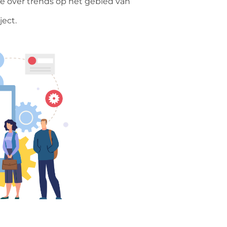
 je over trends op het gebied van
ject.