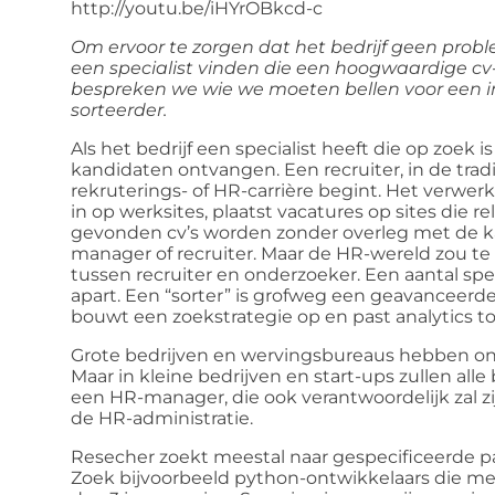
http://youtu.be/iHYrOBkcd-c
Om ervoor te zorgen dat het bedrijf geen pro
een specialist vinden die een hoogwaardige cv-
bespreken we wie we moeten bellen voor een in
sorteerder.
Als het bedrijf een specialist heeft die op zoek 
kandidaten ontvangen. Een recruiter, in de traditi
rekruterings- of HR-carrière begint. Het verwer
in op werksites, plaatst vacatures op sites die r
gevonden cv’s worden zonder overleg met de k
manager of recruiter. Maar de HR-wereld zou te 
tussen recruiter en onderzoeker. Een aantal spe
apart. Een “sorter” is grofweg een geavanceerde
bouwt een zoekstrategie op en past analytics t
Grote bedrijven en wervingsbureaus hebben onde
Maar in kleine bedrijven en start-ups zullen al
een HR-manager, die ook verantwoordelijk zal z
de HR-administratie.
Resecher zoekt meestal naar gespecificeerde p
Zoek bijvoorbeeld python-ontwikkelaars die m