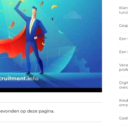
Klan
lunc
Gesp
Een 
Een 
Vaca
prof
Digi
over
Kred
omz
gevonden op deze pagina.
Gast