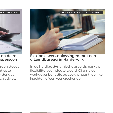
PLEIDINGEN
BANEN EN OPLEIDINGEN
en de rol
Flexibele werkoplossingen met een
nspersoon
uitzendbureau in Harderwijk
rden steeds
In de huidige dynamische arbeidsmarkt is
ties te
flexibiliteit een sleutelwoord. Of u nu een
erder gaan
werkgever bent die op zoek is naar tijdelijke
ch advies.
krachten of een werkzoekende
...