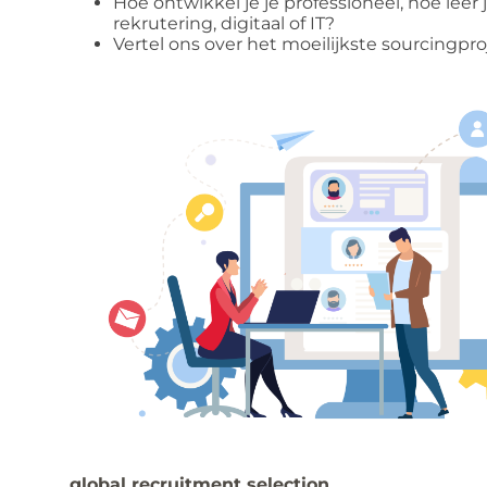
Hoe ontwikkel je je professioneel, hoe leer
rekrutering, digitaal of IT?
Vertel ons over het moeilijkste sourcingpro
global recruitment selection