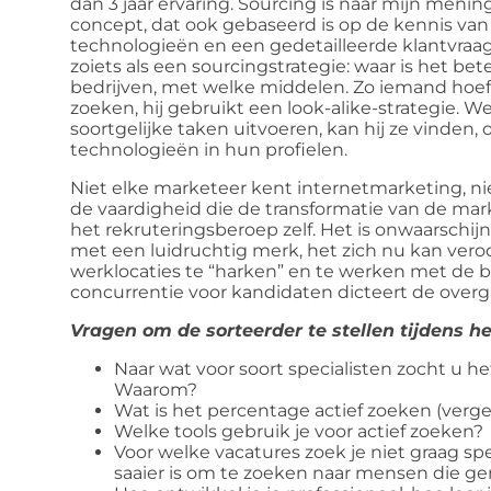
dan 3 jaar ervaring. Sourcing is naar mijn men
concept, dat ook gebaseerd is op de kennis van
technologieën en een gedetailleerde klantvraag
zoiets als een sourcingstrategie: waar is het b
bedrijven, met welke middelen. Zo iemand hoeft
zoeken, hij gebruikt een look-alike-strategie. W
soortgelijke taken uitvoeren, kan hij ze vinden, 
technologieën in hun profielen.
Niet elke marketeer kent internetmarketing, niet
de vaardigheid die de transformatie van de mar
het rekruteringsberoep zelf. Het is onwaarschijnli
met een luidruchtig merk, het zich nu kan ver
werklocaties te “harken” en te werken met de 
concurrentie voor kandidaten dicteert de overga
Vragen om de sorteerder te stellen tijdens he
Naar wat voor soort specialisten zocht u h
Waarom?
Wat is het percentage actief zoeken (verg
Welke tools gebruik je voor actief zoeken?
Voor welke vacatures zoek je niet graag spe
saaier is om te zoeken naar mensen die gem