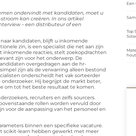
Een 
blemen ondervindt met kandidaten, moet u
Same
stroom kan creëren. In ons artikel
terview – een distributeur of een
Top 
Sola
is naar kandidaten, blijft u inkomende
onele zin, is een specialist die net aan zijn
Mate
kt inkomende reacties, stelt zoekopdrachten
hou
elevant zijn voor het onderwerp. De
andidaten overgedragen aan de hr-
simpel zijn als de verwarring alleen bestond
cialisten onderscheidt het vak sorteerder
 onderzoeker. Hij begrijpt de markt beter,
oe om tot het beste resultaat te komen.
rzoekers, recruiters en zelfs sourcers.
le bovenstaande rollen worden vervuld door
ijn voor de aanpassing van het personeel en
arameters binnen een specifieke vacature.
et scikit-learn hebben gewerkt met meer