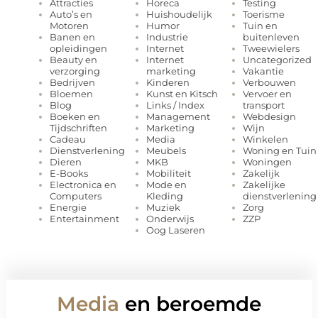
Horeca
Testing
Attracties
Huishoudelijk
Toerisme
Auto’s en
Humor
Tuin en
Motoren
Industrie
buitenleven
Banen en
Internet
Tweewielers
opleidingen
Internet
Uncategorized
Beauty en
marketing
Vakantie
verzorging
Kinderen
Verbouwen
Bedrijven
Kunst en Kitsch
Vervoer en
Bloemen
Links / Index
transport
Blog
Management
Webdesign
Boeken en
Marketing
Wijn
Tijdschriften
Media
Winkelen
Cadeau
Meubels
Woning en Tuin
Dienstverlening
MKB
Woningen
Dieren
Mobiliteit
Zakelijk
E-Books
Mode en
Zakelijke
Electronica en
Kleding
dienstverlening
Computers
Muziek
Zorg
Energie
Onderwijs
ZZP
Entertainment
Oog Laseren
Media
en beroemde