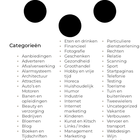
Eten en drinken
Particuliere
Categorieën
Financieel
dienstverlening
Fotografie
Rechten
Geschenken
Relatie
Aanbiedingen
Gezondheid
Scanning
Adverteren
Groothandel
Sport
Afvalverwerking
Hobby en vrije
Startpaginas
Alarmsysteem
tijd
Telefonie
Architectuur
Horeca
Testing
Attracties
Huishoudelijk
Toerisme
Auto’s en
Humor
Tuin en
Motoren
Industrie
buitenleven
Banen en
Internet
Tweewielers
opleidingen
Internet
Uncategorized
Beauty en
marketing
Vakantie
verzorging
Kinderen
Verbouwen
Bedrijven
Kunst en Kitsch
Vervoer en
Bloemen
Links / Index
transport
Blog
Management
Webdesign
Boeken en
Marketing
Wijn
Tijdschriften