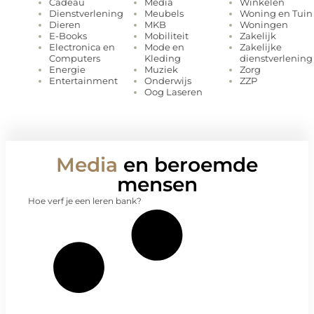
Media
Winkelen
Cadeau
Meubels
Woning en Tuin
Dienstverlening
MKB
Woningen
Dieren
Mobiliteit
Zakelijk
E-Books
Mode en
Zakelijke
Electronica en
Kleding
dienstverlening
Computers
Muziek
Zorg
Energie
Onderwijs
ZZP
Entertainment
Oog Laseren
Media
en beroemde
mensen
Hoe verf je een leren bank?