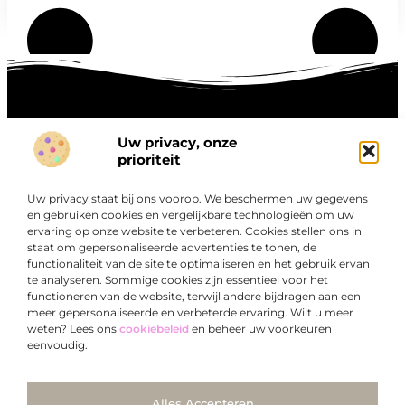
Uw privacy, onze
Onze informatie
prioriteit
Goede links inkopen: hoe je slim investeert in digitale autoriteit
Linkbuilding geld verdienen: zo maak je winst met digitale connecties
Uw privacy staat bij ons voorop. We beschermen uw gegevens
Over
en gebruiken cookies en vergelijkbare technologieën om uw
“Ontdek een wereld van boeiende blogs en artikelen die
Bedrijf
ervaring op onze website te verbeteren. Cookies stellen ons in
je zowel inspireren als informeren.”
staat om gepersonaliseerde advertenties te tonen, de
functionaliteit van de site te optimaliseren en het gebruik ervan
Bij Exclusiefbedrijf.nl draait alles om het leveren van
te analyseren. Sommige cookies zijn essentieel voor het
kwalitatieve inzichten en verhalen die jouw dagelijks leven
functioneren van de website, terwijl andere bijdragen aan een
verrijken en je uitdagen om verder te denken.
meer gepersonaliseerde en verbeterde ervaring. Wilt u meer
weten? Lees ons
cookiebeleid
en beheer uw voorkeuren
eenvoudig.
Ga Naar Bo
Alles Accepteren