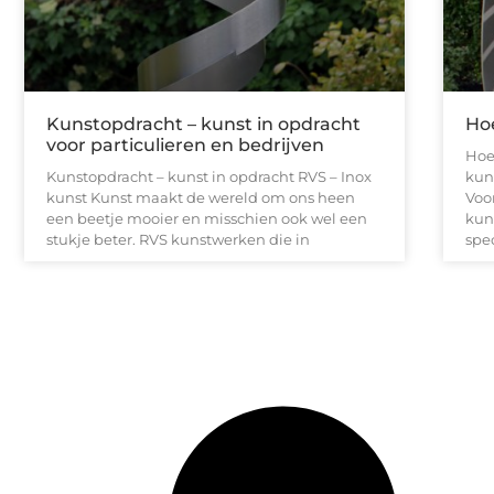
Kunstopdracht – kunst in opdracht
Ho
voor particulieren en bedrijven
Hoe
Kunstopdracht – kunst in opdracht RVS – Inox
kun
kunst Kunst maakt de wereld om ons heen
Voo
een beetje mooier en misschien ook wel een
kuns
stukje beter. RVS kunstwerken die in
spe