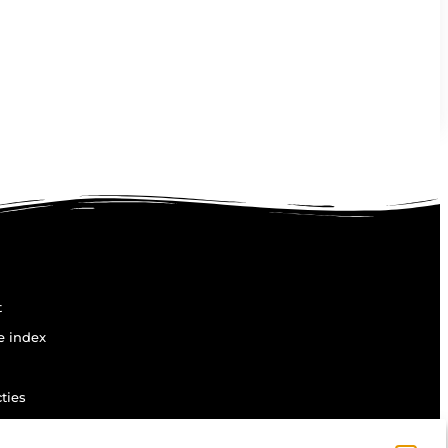
t
e index
ties