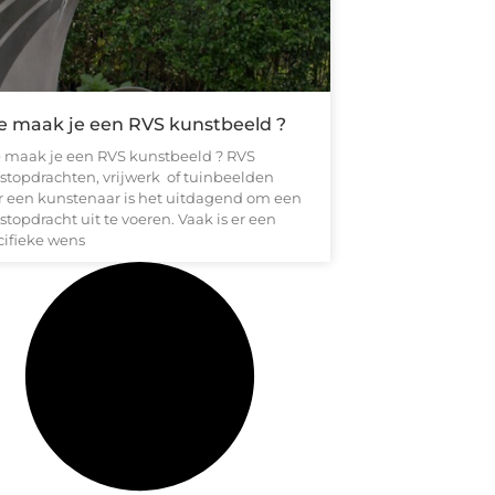
e maak je een RVS kunstbeeld ?
 maak je een RVS kunstbeeld ? RVS
stopdrachten, vrijwerk of tuinbeelden
r een kunstenaar is het uitdagend om een
topdracht uit te voeren. Vaak is er een
cifieke wens