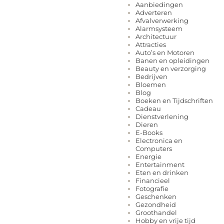
Aanbiedingen
Adverteren
Afvalverwerking
Alarmsysteem
Architectuur
Attracties
Auto’s en Motoren
Banen en opleidingen
Beauty en verzorging
Bedrijven
Bloemen
Blog
Boeken en Tijdschriften
Cadeau
Dienstverlening
Dieren
E-Books
Electronica en
Computers
Energie
Entertainment
Eten en drinken
Financieel
Fotografie
Geschenken
Gezondheid
Groothandel
Hobby en vrije tijd