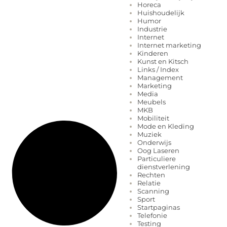
Horeca
Huishoudelijk
Humor
Industrie
Internet
Internet marketing
Kinderen
Kunst en Kitsch
Links / Index
Management
Marketing
Media
Meubels
MKB
Mobiliteit
Mode en Kleding
Muziek
Onderwijs
Oog Laseren
Particuliere
dienstverlening
Rechten
Relatie
Scanning
Sport
Startpaginas
Telefonie
Testing