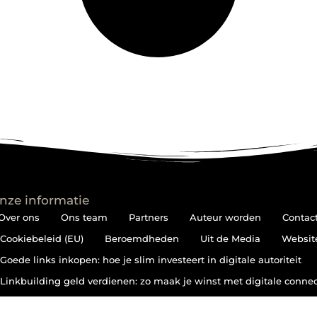
nze informatie
Over ons
Ons team
Partners
Auteur worden
Contac
Cookiebeleid (EU)
Beroemdheden
Uit de Media
Websit
Goede links inkopen: hoe je slim investeert in digitale autoriteit
Linkbuilding geld verdienen: zo maak je winst met digitale connec