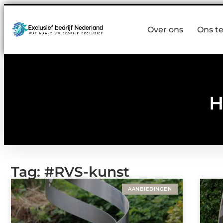
Over ons
Ons t
H
Tag: #RVS-kunst
AANBIEDINGEN