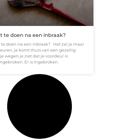
t te doen na een inbraak?
 te doen na een inbraak? Het zal je maar
euren, je komt thuis van een gezellig
e wegen je ziet dat je voordeur is
ngebroken. Er is ingebroken.