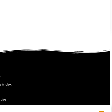
t
e index
ties