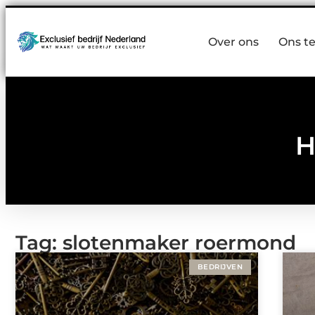
Over ons
Ons t
H
Tag: slotenmaker roermond
BEDRIJVEN