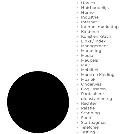
Horeca
Huishoudelijk
Humor
Industrie
Internet
Internet marketing
Kinderen
Kunst en Kitsch
Links / Index
Management
Marketing
Media
Meubels
MKB
Mobiliteit
Mode en Kleding
Muziek
Onderwijs
Oog Laseren
Particuliere
dienstverlening
Rechten
Relatie
Scanning
Sport
Startpaginas
Telefonie
Testing