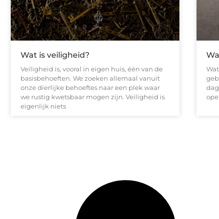
Wat is veiligheid?
Wa
Veiligheid is, vooral in eigen huis, één van de
Wat
basisbehoeften. We zoeken allemaal vanuit
geb
onze dierlijke behoeftes naar een plek waar
dagj
we rustig kwetsbaar mogen zijn. Veiligheid is
ope
eigenlijk niets