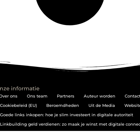
nze informatie
Over ons
Ons team
Partners
Auteur worden
Contac
Cookiebeleid (EU)
Beroemdheden
Uit de Media
Websit
Goede links inkopen: hoe je slim investeert in digitale autoriteit
Linkbuilding geld verdienen: zo maak je winst met digitale connec