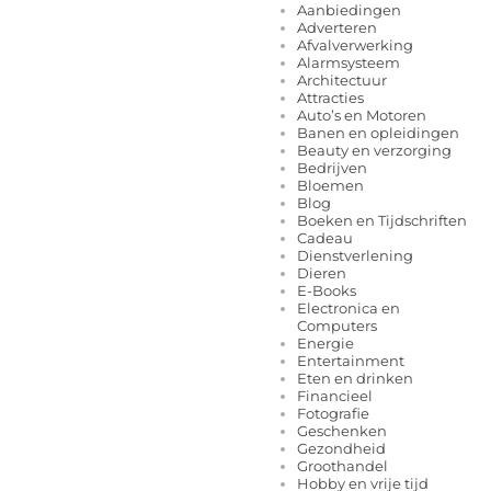
Aanbiedingen
Adverteren
Afvalverwerking
Alarmsysteem
Architectuur
Attracties
Auto’s en Motoren
Banen en opleidingen
Beauty en verzorging
Bedrijven
Bloemen
Blog
Boeken en Tijdschriften
Cadeau
Dienstverlening
Dieren
E-Books
Electronica en
Computers
Energie
Entertainment
Eten en drinken
Financieel
Fotografie
Geschenken
Gezondheid
Groothandel
Hobby en vrije tijd