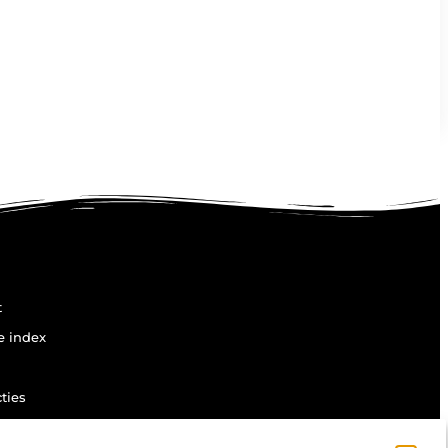
t
e index
ties