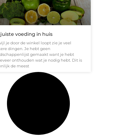
juiste voeding in huis
ijl je door de winkel loopt zie je veel
kere dingen. Je hebt geen
dschappenlijst gemaakt want je hebt
eveer onthouden wat je nodig hebt. Dit is
enlijk de meest