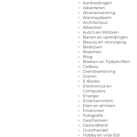
Aanbiedingen
Adverteren
Afvalverwerking
Alarmsysteem
Architectuur
Attracties
Auto’s en Motoren
Banen en opleidingen
Beauty en verzorging
Bedrijven
Bloemen
Blog
Boeken en Tijdschriften
Cadeau
Dienstverlening
Dieren
E-Books
Electronica en
Computers
Energie
Entertainment
Eten en drinken
Financieel
Fotografie
Geschenken
Gezondheid
Groothandel
Hobby en vrije tijd