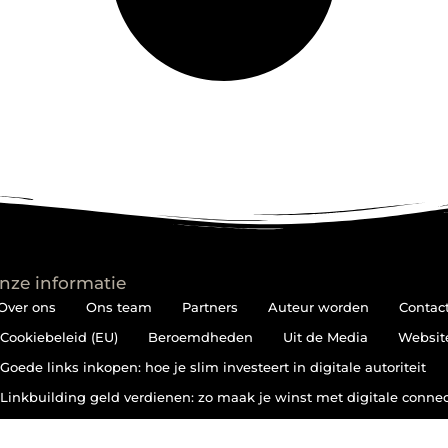
nze informatie
Over ons
Ons team
Partners
Auteur worden
Contac
Cookiebeleid (EU)
Beroemdheden
Uit de Media
Websit
Goede links inkopen: hoe je slim investeert in digitale autoriteit
Linkbuilding geld verdienen: zo maak je winst met digitale connec