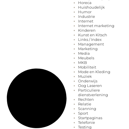
Horeca
Huishoudelijk
Humor
Industrie
Internet
Internet marketing
Kinderen
Kunst en Kitsch
Links / Index
Management
Marketing
Media
Meubels
MKB
Mobiliteit
Mode en Kleding
Muziek
Onderwijs
Oog Laseren
Particuliere
dienstverlening
Rechten
Relatie
Scanning
Sport
Startpaginas
Telefonie
Testing